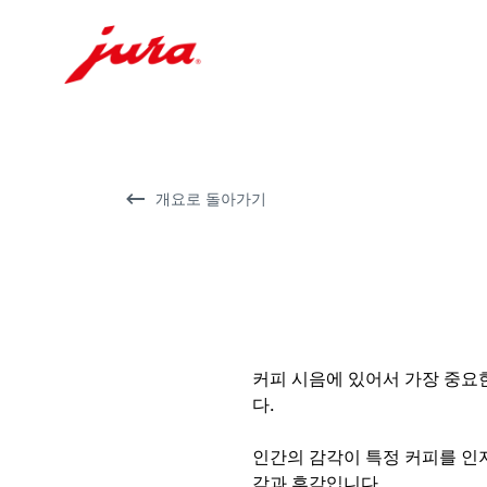
컨
텐
츠
로
개요로 돌아가기
건
너
뛰
기
검
색
커피 시음에 있어서 가장 중요한
으
다.
로
건
인간의 감각이 특정 커피를 인
너
각과 후각입니다.