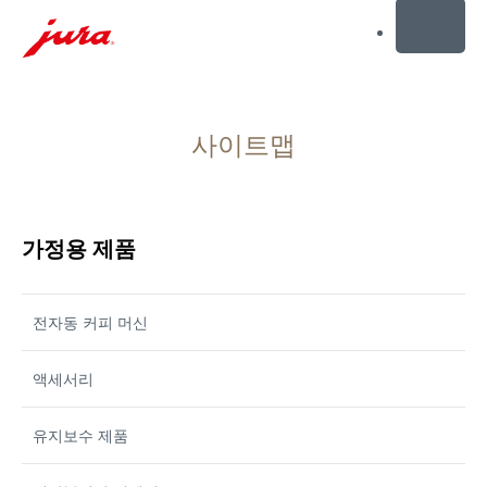
MENU
컨
텐
사이트맵
츠
로
건
너
뛰
가정용 제품
기
검
전자동 커피 머신
색
으
로
액세서리
건
너
유지보수 제품
뛰
기