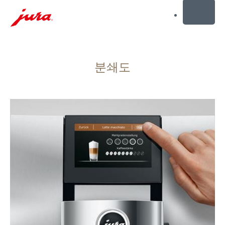
MENU
컨
텐
분쇄도
츠
로
건
너
뛰
기
검
색
으
로
건
너
뛰
기