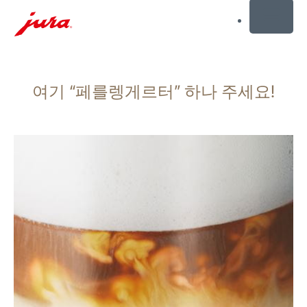
MENU
컨
텐
여기 “페를렝게르터” 하나 주세요!
츠
로
건
너
뛰
기
검
색
으
로
건
너
뛰
기