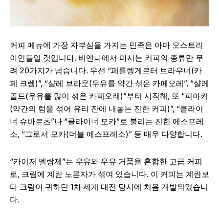
커피 메뉴에 가장 자부심을 가지는 민족은 아마 오스트리
아인들일 것입니다. 비엔나에서 마시는 커피의 종류만 무
려 20가지가 넘습니다. 우선 “페를렝게르터 브라우너(카
페 크렘)”, “샬레 브라운(우유를 약간 섞은 카페오레”, “샬레
골드(우유를 많이 섞은 카페오레)”부터 시작해, 또 “피아커
(약간의 럼을 섞어 유리 잔에 내놓는 진한 커피)”, “클라이
너 슈바르츠”나 “클라이너 모카”로 불리는 진한 에스프레
소, “그로서 모카(더블 에스프레소)” 등 매우 다양합니다.
“카이저 멜랑제”는 우유와 우유 거품을 혼합한 고급 커피
로, 크림에 계란 노른자가 섞여 있습니다. 이 커피는 계란보
다 크림이 귀하던 1차 세계 대전 당시에 처음 개발되었습니
다.