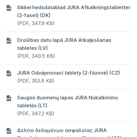
Sikkerhedsdatablad JURA Afkalkningstabletter
(2-faset) (DK)
(PDF, 347.9 KB)
Drošības datu lapā JURA Atkaļķošanas
tabletes (LV)
(PDF, 349.5 KB)
JURA Odvápnovací tablety (2-fázové) (CZ)
(PDF, 353.8 KB)
Saugos duomenų lapas JURA Nukalkinimo
tabletės (LT)
(PDF, 347.2 KB)
Δελτίο δεδομένων ασφαλείας JURA