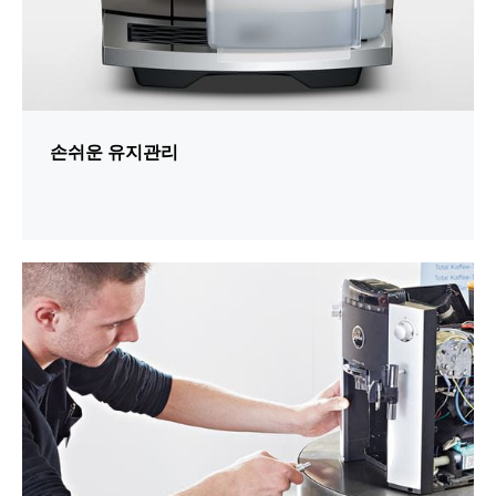
손쉬운 유지관리
추
가
정
보