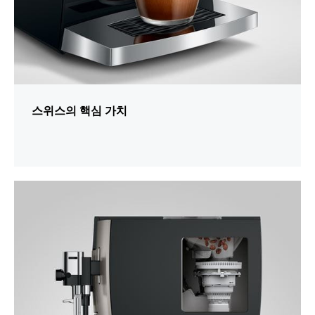
스위스의 핵심 가치
추
가
정
보