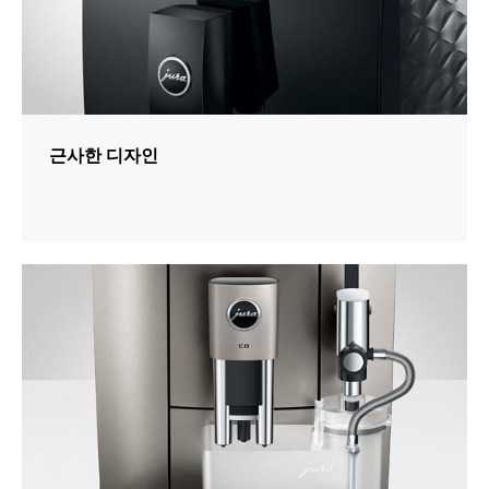
근사한 디자인
추
가
정
보