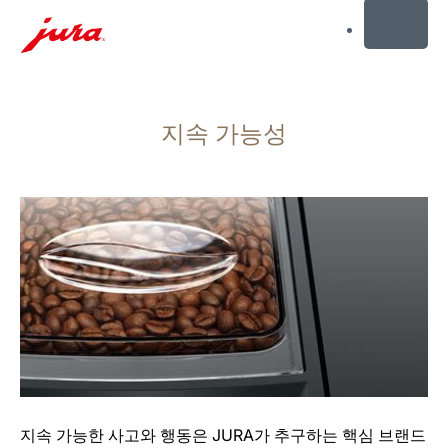
MENU
컨
텐
지속 가능성
츠
로
건
너
뛰
기
검
색
으
로
건
너
뛰
지속 가능한 사고와 행동은 JURA가 추구하는 핵심 브랜드
기