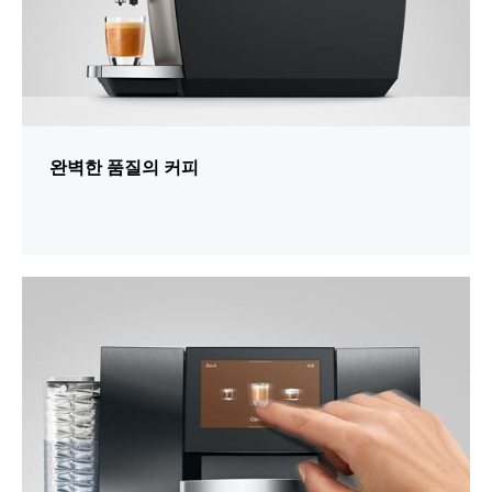
완벽한 품질의 커피
추
가
정
보